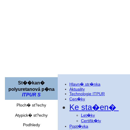
St��kan�
Hlavn� str�nka
polyuretanová p�na
Aktuality
Technologie ITPUR
ITPUR S
Cen�ky
Ploch� st?echy
Ke sta�en�
Atypick� st?echy
Let�ky
Certifik�ty
Podhledy
Popt�vka