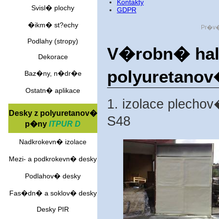
Kontakty
Svisl� plochy
GDPR
�ikm� st?echy
Pr�v�
Podlahy (stropy)
V�robn� hala
Dekorace
polyuretanov
Baz�ny, n�dr�e
Ostatn� aplikace
1. izolace plecho
Desky z polyuretanov�
S48
p�ny
ITPUR D
Nadkrokevn� izolace
Mezi- a podkrokevn� desky
Podlahov� desky
Fas�dn� a soklov� desky
Desky PIR