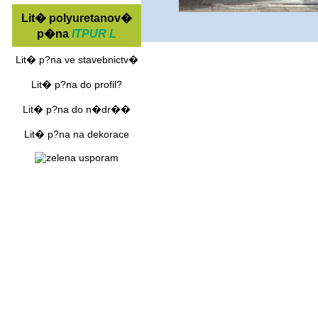
Lit� polyuretanov�
p�na
ITPUR L
Lit� p?na ve stavebnictv�
Lit� p?na do profil?
Lit� p?na do n�dr��
Lit� p?na na dekorace