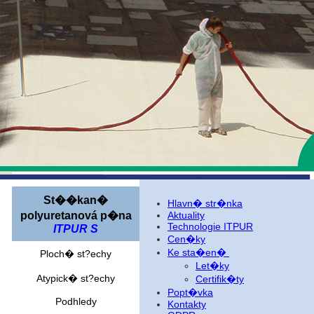
St��kan�
Hlavn� str�nka
polyuretanová p�na
Aktuality
Technologie ITPUR
ITPUR S
Cen�ky
Ke sta�en�
Ploch� st?echy
Let�ky
Atypick� st?echy
Certifik�ty
Popt�vka
Podhledy
Kontakty