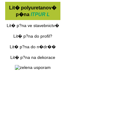
Lit� polyuretanov�
p�na
ITPUR L
Lit� p?na ve stavebnictv�
Lit� p?na do profil?
Lit� p?na do n�dr��
Lit� p?na na dekorace