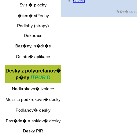
GDPR
Svisl� plochy
Pr�v� se 
�ikm� st?echy
Podlahy (stropy)
Dekorace
Baz�ny, n�dr�e
Ostatn� aplikace
Desky z polyuretanov�
p�ny
ITPUR D
Nadkrokevn� izolace
Mezi- a podkrokevn� desky
Podlahov� desky
Fas�dn� a soklov� desky
Desky PIR