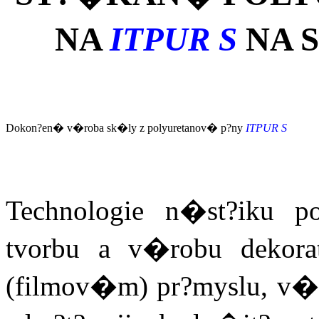
NA
ITPUR S
NA 
Dokon?en� v�roba sk�ly z polyuretanov� p?ny
ITPUR S
Technologie n�st?iku 
tvorbu a v�robu deko
(filmov�m) pr?myslu, v�