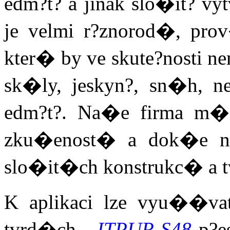
edm?t? a jinak slo�it? vy
je velmi r?znorod�, pr
kter� by ve skute?nosti n
sk�ly, jeskyn?, sn�h, ne
edm?t?. Na�e firma m� 
zku�enost� a dok�e na
slo�it�ch konstrukc� a t
K aplikaci lze vyu��v
tvrd�ch -
ITPUR S48
p?e