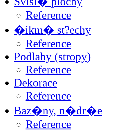
Svisl� plochy
Reference
�ikm� st?echy
Reference
Podlahy (stropy)
Reference
Dekorace
Reference
Baz�ny, n�dr�e
Reference