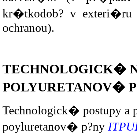
kr�tkodob? v exteri�r
ochranou).
TECHNOLOGICK� 
POLYURETANOV� 
Technologick� postupy 
poyluretanov� p?ny
ITPU