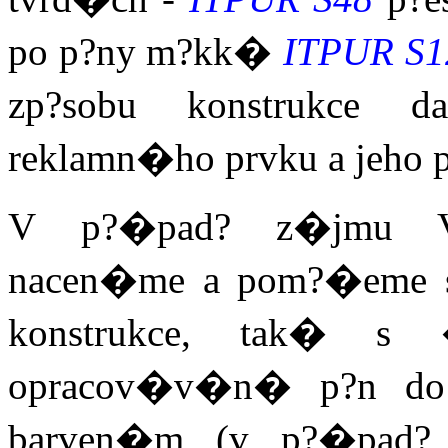
po p?ny m?kk�
ITPUR S1
zp?sobu konstrukce d
reklamn�ho prvku a jeho
V p?�pad? z�jmu V�
nacen�me a pom?�eme s
konstrukce, tak� s 
opracov�v�n� p?n do 
barven�m (v p?�pad? 