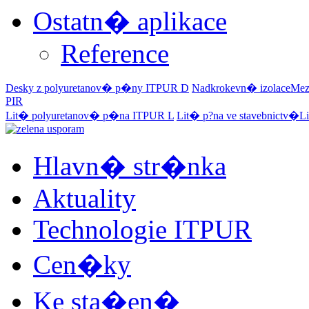
Ostatn� aplikace
Reference
Desky z polyuretanov� p�ny
ITPUR D
Nadkrokevn� izolace
Mez
PIR
Lit� polyuretanov� p�na
ITPUR L
Lit� p?na ve stavebnictv�
Li
Hlavn� str�nka
Aktuality
Technologie ITPUR
Cen�ky
Ke sta�en�