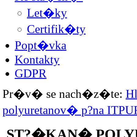
Let�ky
Certifik�ty
Popt�vka
Kontakty
GDPR
Pr�v� se nach�z�te:
H
polyuretanov� p?na ITPU
ST?�KAN� POLYU