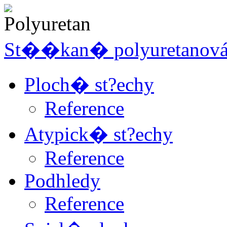
St��kan� polyuretanov
Ploch� st?echy
Reference
Atypick� st?echy
Reference
Podhledy
Reference