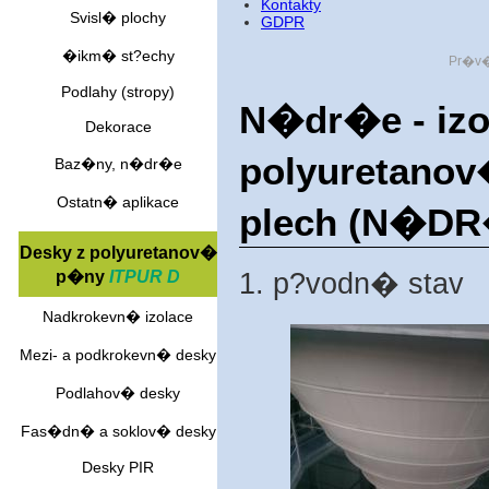
Kontakty
Svisl� plochy
GDPR
�ikm� st?echy
Pr�v�
Podlahy (stropy)
N�dr�e - iz
Dekorace
polyuretanov
Baz�ny, n�dr�e
Ostatn� aplikace
plech (N�DR
Desky z polyuretanov�
p�ny
ITPUR D
1. p?vodn� stav
Nadkrokevn� izolace
Mezi- a podkrokevn� desky
Podlahov� desky
Fas�dn� a soklov� desky
Desky PIR