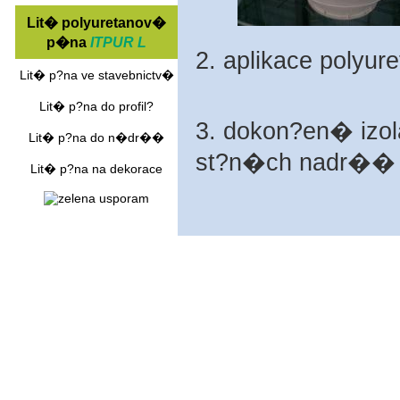
Lit� polyuretanov�
p�na
ITPUR L
2. aplikace polyu
Lit� p?na ve stavebnictv�
Lit� p?na do profil?
3. dokon?en� izo
Lit� p?na do n�dr��
st?n�ch nadr��
Lit� p?na na dekorace