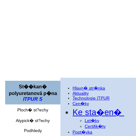
St��kan�
Hlavn� str�nka
polyuretanová p�na
Aktuality
Technologie ITPUR
ITPUR S
Cen�ky
Ploch� st?echy
Ke sta�en�
Atypick� st?echy
Let�ky
Certifik�ty
Podhledy
Popt�vka