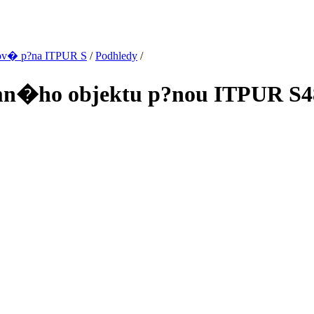
ov� p?na ITPUR S
/
Podhledy
/
remn�ho objektu p?nou ITPUR S4