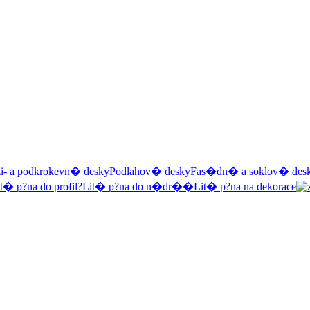
i- a podkrokevn� desky
Podlahov� desky
Fas�dn� a soklov� des
t� p?na do profil?
Lit� p?na do n�dr��
Lit� p?na na dekorace