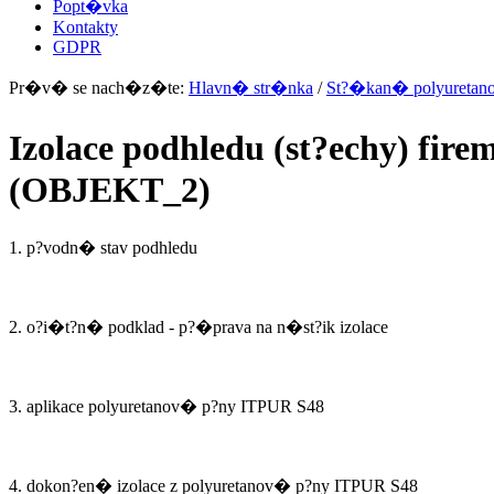
Popt�vka
Kontakty
GDPR
Pr�v� se nach�z�te:
Hlavn� str�nka
/
St?�kan� polyuretan
Izolace podhledu (st?echy) fi
(OBJEKT_2)
1. p?vodn� stav podhledu
2. o?i�t?n� podklad - p?�prava na n�st?ik izolace
3. aplikace polyuretanov� p?ny ITPUR S48
4. dokon?en� izolace z polyuretanov� p?ny ITPUR S48