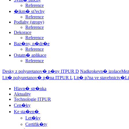
Reference
�ikm� st?echy
Reference
Podlahy (stropy)
Reference
Dekorace
Reference
Baz�ny, n�dr�e
Reference
Ostatn� aplikace
Reference
Desky z polyuretanov� p�ny
ITPUR D
Nadkrokevn� izolace
Mez
Lit� polyuretanov� p�na
ITPUR L
Lit� p?na ve stavebnictv�
Li
Hlavn� str�nka
Aktuality
Technologie ITPUR
Cen�ky
Ke sta�en�
Let�ky
Certifik�ty