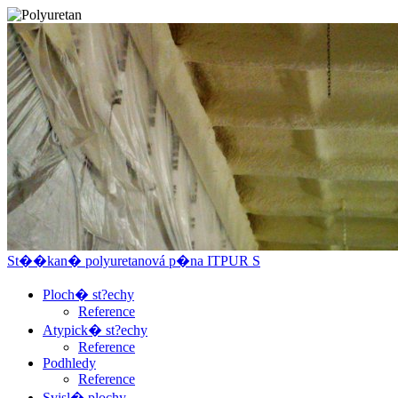
St��kan� polyuretanová p�na
ITPUR S
Ploch� st?echy
Reference
Atypick� st?echy
Reference
Podhledy
Reference
Svisl� plochy