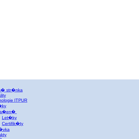
n� str�nka
lity
nologie ITPUR
�ky
sta�en�
Let�ky
Certifik�ty
�vka
akty