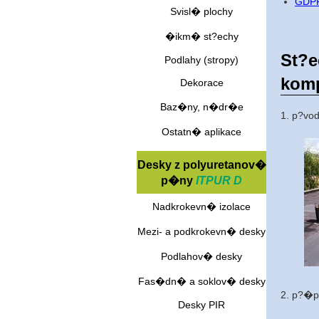
GDP
Svisl� plochy
�ikm� st?echy
St?e
Podlahy (stropy)
komp
Dekorace
Baz�ny, n�dr�e
1. p?vo
Ostatn� aplikace
Desky z polyuretanov�
p�ny
ITPUR D
Nadkrokevn� izolace
Mezi- a podkrokevn� desky
Podlahov� desky
Fas�dn� a soklov� desky
2. p?�p
Desky PIR