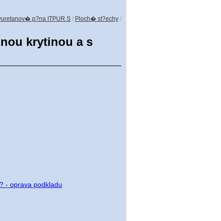
uretanov� p?na ITPUR S
/
Ploch� st?echy
/
ou krytinou a s