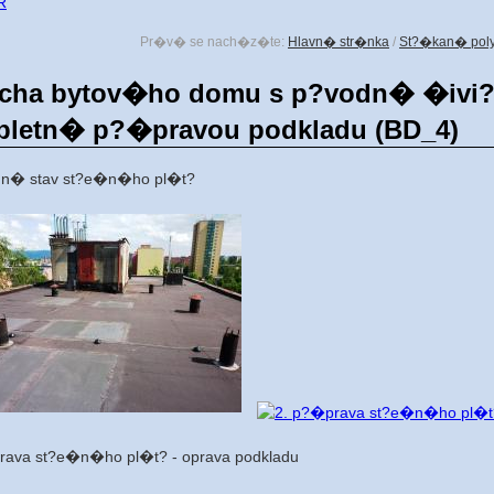
R
Pr�v� se nach�z�te:
Hlavn� str�nka
/
St?�kan� poly
cha bytov�ho domu s p?vodn� �ivi?n
letn� p?�pravou podkladu (BD_4)
dn� stav st?e�n�ho pl�t?
rava st?e�n�ho pl�t? - oprava podkladu