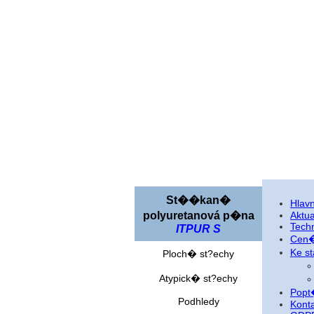
St��kan�
Hlav
polyuretanová p�na
Aktua
Tech
ITPUR S
Cen
Ke 
Ploch� st?echy
Atypick� st?echy
Popt
Podhledy
Kont